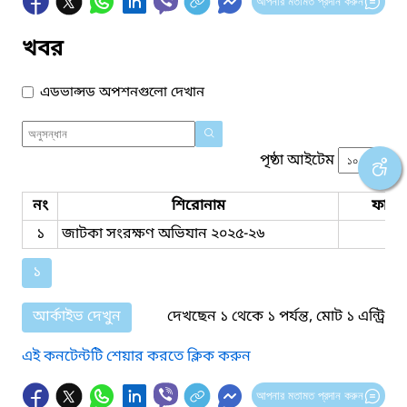
আপনার মতামত প্রদান করুন
খবর
এডভান্সড অপশনগুলো দেখান
পৃষ্ঠা আইটেম
নং
শিরোনাম
ফাইল
১
জাটকা সংরক্ষণ অভিযান ২০২৫-২৬
১
আর্কাইভ দেখুন
দেখছেন ১ থেকে ১ পর্যন্ত, মোট ১ এন্ট্রি
এই কনটেন্টটি শেয়ার করতে ক্লিক করুন
আপনার মতামত প্রদান করুন