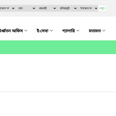
দেখুন
র্ধ্বতন অফিস
ই-সেবা
গ্যালারি
মতামত