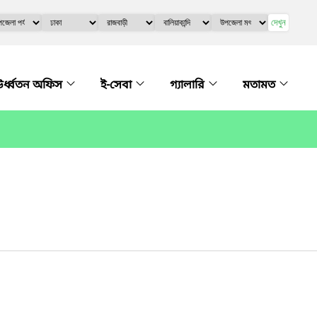
দেখুন
র্ধ্বতন অফিস
ই-সেবা
গ্যালারি
মতামত